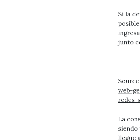
Si la d
posible
ingresa
junto c
Source
web-ge
redes-
La con
siendo 
llegue 