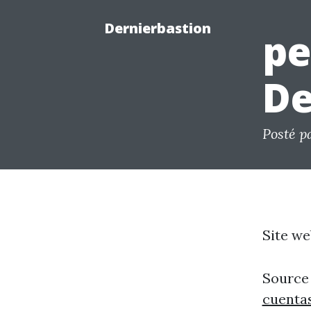
Dernierbastion
pe
De
Posté p
Site we
Source
cuenta